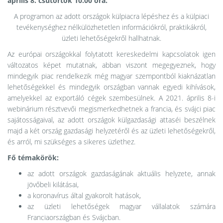
április 8. csütörtök 10.00 óra.
A programon az adott országok külpiacra lépéshez és a külpiaci
tevékenységhez nélkülözhetetlen információkról, praktikákról,
üzleti lehetőségekről hallhatnak.
Az európai országokkal folytatott kereskedelmi kapcsolatok igen
változatos képet mutatnak, abban viszont megegyeznek, hogy
mindegyik piac rendelkezik még magyar szempontból kiaknázatlan
lehetőségekkel és mindegyik országban vannak egyedi kihívások,
amelyekkel az exportáló cégek szembesülnek. A 2021. április 8-i
webinárium résztvevői megismerkedhetnek a francia, és svájci piac
sajátosságaival, az adott országok külgazdasági attaséi beszélnek
majd a két ország gazdasági helyzetéről és az üzleti lehetőségekről,
és arról, mi szükséges a sikeres üzlethez.
Fő témakörök:
az adott országok gazdaságának aktuális helyzete, annak
jövőbeli kilátásai,
a koronavírus által gyakorolt hatások,
az üzleti lehetőségek magyar vállalatok számára
Franciaországban és Svájcban.