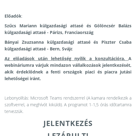
Előadók
:
Szűcs Mariann külgazdasági attasé és Gölöncsér Balázs
külgazdasági attasé - Párizs, Franciaország
Bányai Zsuzsanna külgazdasági attasé és Piszter Csaba
külgazdasági attasé - Bern, Svájc
Az előadások után lehetőség nyílik a konzultációra.
A
webináriumra várjuk mindazon vállalkozások jelentkezését,
akik érdeklődnek a fenti országok piaci és piacra jutási
lehetőségei iránt.
Lebonyolítás:
Microsoft Teams rendszerrel (A kamara rendelkezik a
szoftverrel, a meghívót kiküldi). A programot 1-1,5 órás időtartamra
tervezzük.
JELENTKEZÉS
LEZÁRULT!