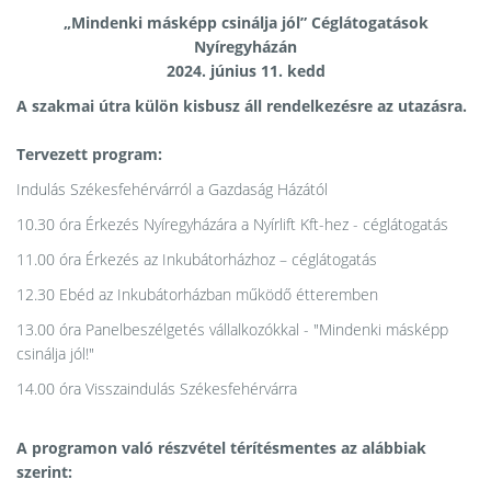
„Mindenki másképp csinálja jól” Céglátogatások
Nyíregyházán
2024. június 11. kedd
A szakmai útra külön kisbusz áll rendelkezésre az utazásra.
Tervezett program:
Indulás Székesfehérvárról a Gazdaság Házától
10.30 óra Érkezés Nyíregyházára a Nyírlift Kft-hez - céglátogatás
11.00 óra Érkezés az Inkubátorházhoz – céglátogatás
12.30 Ebéd az Inkubátorházban működő étteremben
13.00 óra Panelbeszélgetés vállalkozókkal - "Mindenki másképp
csinálja jól!"
14.00 óra Visszaindulás Székesfehérvárra
A programon való részvétel térítésmentes az alábbiak
szerint: