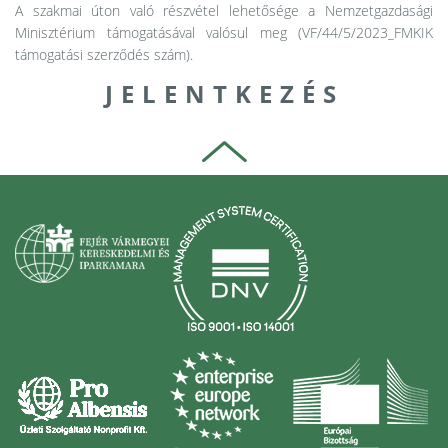
A szakmai úton való részvétel lehetősége a Nemzetgazdasági
Minisztérium támogatásával valósul meg (VF/44/5/2023_FMKIK
támogatási szerződés szám).
J E L E N T K E Z É S