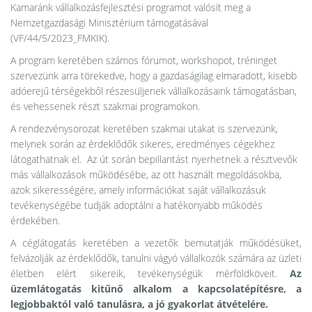
Kamaránk vállalkozásfejlesztési programot valósít meg a
Nemzetgazdasági Minisztérium támogatásával
(VF/44/5/2023_FMKIK).
A program keretében számos fórumot, workshopot, tréninget
szervezünk arra törekedve, hogy a gazdaságilag elmaradott, kisebb
adóerejű térségekből részesüljenek vállalkozásaink támogatásban,
és vehessenek részt szakmai programokon.
A rendezvénysorozat keretében szakmai utakat is szervezünk,
melynek során az érdeklődők sikeres, eredményes cégekhez
látogathatnak el. Az út során bepillantást nyerhetnek a résztvevők
más vállalkozások működésébe, az ott használt megoldásokba,
azok sikerességére, amely információkat saját vállalkozásuk
tevékenységébe tudják adoptálni a hatékonyabb működés
érdekében.
A céglátogatás keretében a vezetők bemutatják működésüket,
felvázolják az érdeklődők, tanulni vágyó vállalkozók számára az üzleti
életben elért sikereik, tevékenységük mérföldköveit.
Az
üzemlátogatás kitűnő alkalom a kapcsolatépítésre, a
legjobbaktól való tanulásra, a jó gyakorlat átvételére.