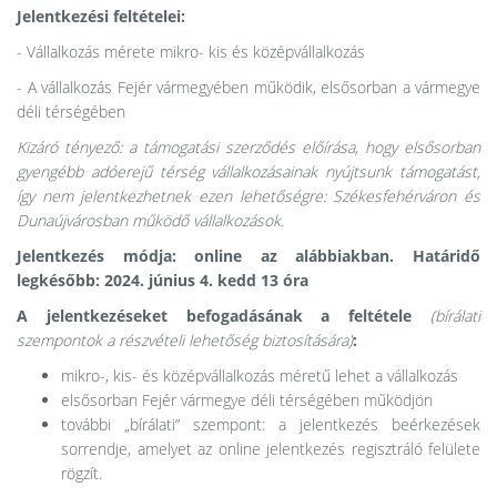
Jelentkezési feltételei:
- Vállalkozás mérete mikro- kis és középvállalkozás
- A vállalkozás Fejér vármegyében működik, elsősorban a vármegye
déli térségében
Kizáró tényező:
a támogatási szerződés előírása, hogy elsősorban
gyengébb adóerejű térség vállalkozásainak nyújtsunk támogatást,
így nem jelentkezhetnek ezen lehetőségre: Székesfehérváron és
Dunaújvárosban működő vállalkozások.
Jelentkezés módja
: online az alábbiakban. Határidő
legkésőbb:
2024. június 4. kedd 13 óra
A jelentkezéseket befogadásának a feltétele
(bírálati
szempontok a részvételi lehetőség biztosítására)
:
mikro-, kis- és középvállalkozás méretű lehet
a vállalkozás
elsősorban Fejér vármegye déli térségében működjön
további „bírálati” szempont: a jelentkezés beérkezések
sorrendje, amelyet az online jelentkezés regisztráló felülete
rögzít.