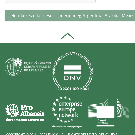
COPYRIGHT © 2018 - 2026 FMKIK. |
ALL RIGHTS RESERVED! DESIGNED &