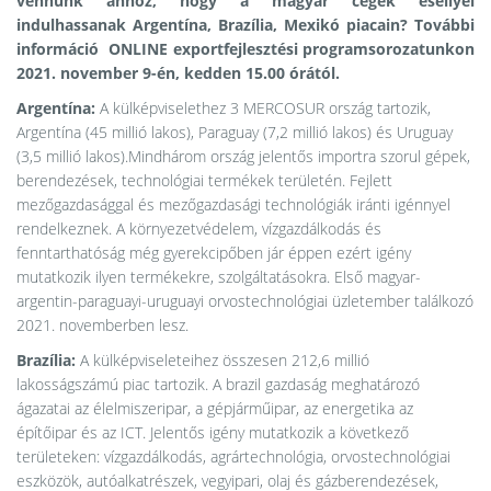
vennünk ahhoz, hogy a magyar cégek eséllyel
indulhassanak Argentína, Brazília, Mexikó piacain? További
információ
ONLINE
exportfejlesztési programsorozatunkon
2021. november 9-én, kedden 15.00 órától.
Argentína:
A külképviselethez 3 MERCOSUR ország tartozik,
Argentína (45 millió lakos), Paraguay (7,2 millió lakos) és Uruguay
(3,5 millió lakos).Mindhárom ország jelentős importra szorul gépek,
berendezések, technológiai termékek területén. Fejlett
mezőgazdasággal és mezőgazdasági technológiák iránti igénnyel
rendelkeznek. A környezetvédelem, vízgazdálkodás és
fenntarthatóság még gyerekcipőben jár éppen ezért igény
mutatkozik ilyen termékekre, szolgáltatásokra. Első magyar-
argentin-paraguayi-uruguayi orvostechnológiai üzletember találkozó
2021. novemberben lesz.
Brazília:
A külképviseleteihez összesen 212,6 millió
lakosságszámú piac tartozik. A brazil gazdaság meghatározó
ágazatai az élelmiszeripar, a gépjárműipar, az energetika az
építőipar és az ICT. Jelentős igény mutatkozik a következő
területeken: vízgazdálkodás, agrártechnológia, orvostechnológiai
eszközök, autóalkatrészek, vegyipari, olaj és gázberendezések,