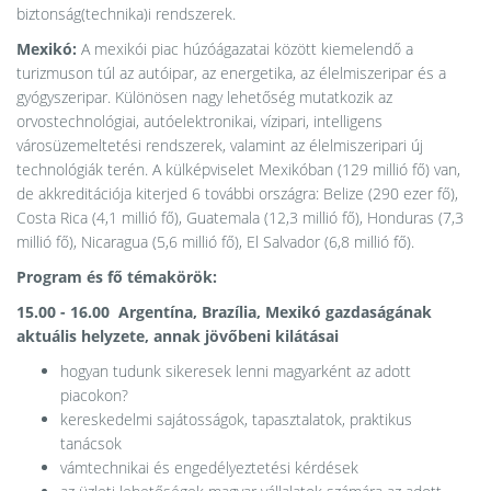
biztonság(technika)i rendszerek.
Mexikó:
A mexikói piac húzóágazatai között kiemelendő a
turizmuson túl az autóipar, az energetika, az élelmiszeripar és a
gyógyszeripar. Különösen nagy lehetőség mutatkozik az
orvostechnológiai, autóelektronikai, vízipari, intelligens
városüzemeltetési rendszerek, valamint az élelmiszeripari új
technológiák terén. A külképviselet Mexikóban (129 millió fő) van,
de akkreditációja kiterjed 6 további országra: Belize (290 ezer fő),
Costa Rica (4,1 millió fő), Guatemala (12,3 millió fő), Honduras (7,3
millió fő), Nicaragua (5,6 millió fő), El Salvador (6,8 millió fő).
Program és f​​​​​ő témakörök:
15.00 - 16.00 Argentína, Brazília, Mexikó gazdaságának
aktuális helyzete, annak jövőbeni kilátásai
hogyan tudunk sikeresek lenni magyarként az adott
piacokon?
kereskedelmi sajátosságok, tapasztalatok, praktikus
tanácsok
vámtechnikai és engedélyeztetési kérdések