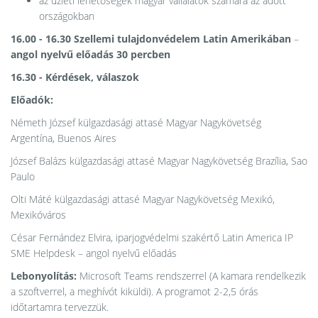
az üzleti lehetőségek magyar vállalatok számára az adott
országokban
16.00 - 16.30 Szellemi tulajdonvédelem Latin Amerikában
–
angol nyelvű előadás
30 percben
16.30 - Kérdések, válaszok
Előadók:
Németh József külgazdasági attasé Magyar Nagykövetség
Argentína, Buenos Aires
József Balázs külgazdasági attasé Magyar Nagykövetség Brazília, Sao
Paulo
Olti Máté külgazdasági attasé Magyar Nagykövetség Mexikó,
Mexikóváros
César Fernández Elvira, iparjogvédelmi szakértő Latin America IP
SME Helpdesk – angol nyelvű előadás
Lebonyolítás:
Microsoft Teams rendszerrel (A kamara rendelkezik
a szoftverrel, a meghívót kiküldi). A programot 2-2,5 órás
időtartamra tervezzük.