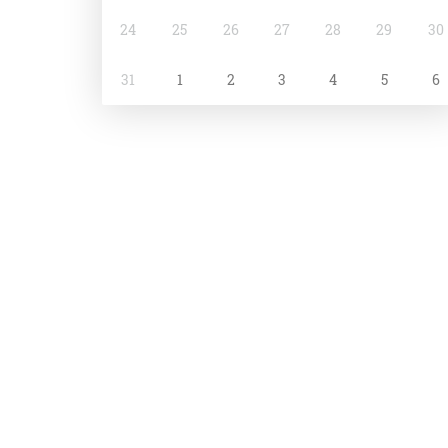
24
25
26
27
28
29
30
31
1
2
3
4
5
6