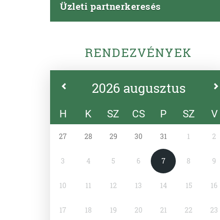
Üzleti partnerkeresés
RENDEZVÉNYEK
2026 augusztus
H
K
SZ
CS
P
SZ
V
27
28
29
30
31
1
2
3
4
5
6
7
8
9
10
11
12
13
14
15
16
17
18
19
20
21
22
23