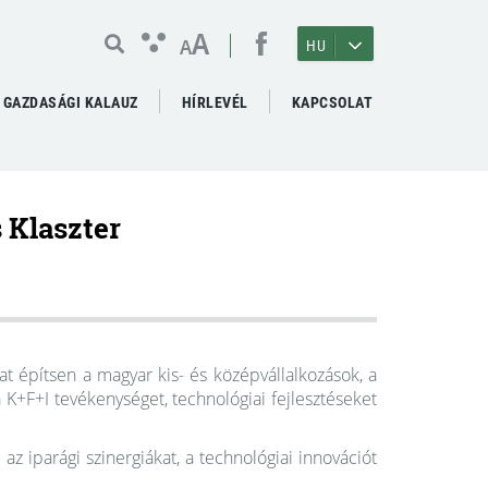
A
A
HU
GAZDASÁGI KALAUZ
HÍRLEVÉL
KAPCSOLAT
 Klaszter
at építsen a magyar kis- és középvállalkozások, a
a K+F+I tevékenységet, technológiai fejlesztéseket
az iparági szinergiákat, a technológiai innovációt
.