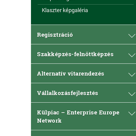
Klaszter képgaléria
Regisztráció
Szakképzés-felnőttképzés
Alternatív vitarendezés
Vállalkozásfejlesztés
Külpiac – Enterprise Europe
Network