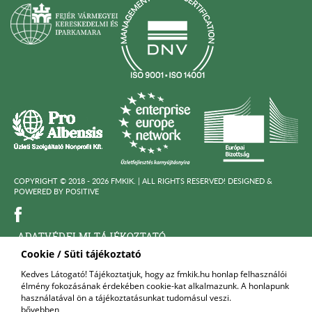
COPYRIGHT © 2018 - 2026 FMKIK. |
ALL RIGHTS RESERVED! DESIGNED &
POWERED BY
POSITIVE
ADATVÉDELMI TÁJÉKOZTATÓ
Cookie / Süti tájékoztató
KÖZÉRDEKÜ ADATOK
Kedves Látogató! Tájékoztatjuk, hogy az fmkik.hu honlap felhasználói
élmény fokozásának érdekében cookie-kat alkalmazunk. A honlapunk
FELNŐTTKÉPZŐ SZERVEZET
használatával ön a tájékoztatásunkat tudomásul veszi.
bővebben