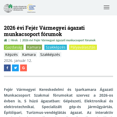
Toggle
navigat
2026 évi Fejér Vármegyei ágazati
munkacsoport fórumok
Hírek
2026 évi Fejér Vármegyei ágazati munkacsoport fórumok
Gazdaság
Kamara
Szakképzés
Pályaválasztás
Képzés
Kamara
Szakképzés
2026. január 12.
Fejér Vármegyei Kereskedelmi és Iparkamara Ágazati
Munkacsoport Szakmai fórumokat szervez a 2026-os
évben is, 5 húzó ágazatban: Gépészeti, Elektronikai és
elektrotechnikai, Specializált gép-és járműgyártás,
Építőipari, Turizmus-vendéglátás ágazat. Az interaktív