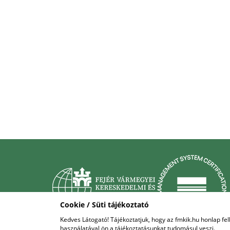
Cookie / Süti tájékoztató
Kedves Látogató! Tájékoztatjuk, hogy az fmkik.hu honlap f
használatával ön a tájékoztatásunkat tudomásul veszi.