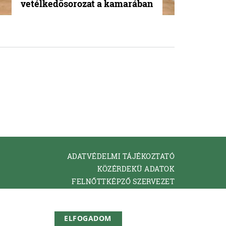
vetélkedősorozat a kamarában
ADATVÉDELMI TÁJÉKOZTATÓ
KÖZÉRDEKÜ ADATOK
FELNŐTTKÉPZŐ SZERVEZET
KAPCSOLAT
ELFOGADOM