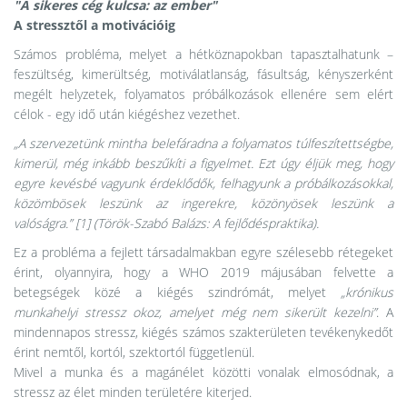
"A sikeres cég kulcsa: az ember"
A stressztől a motivációig
Számos probléma, melyet a hétköznapokban tapasztalhatunk –
feszültség, kimerültség, motiválatlanság, fásultság, kényszerként
megélt helyzetek, folyamatos próbálkozások ellenére sem elért
célok - egy idő után kiégéshez vezethet.
„A szervezetünk mintha belefáradna a folyamatos túlfeszítettségbe,
kimerül, még inkább beszűkíti a figyelmet. Ezt úgy éljük meg, hogy
egyre kevésbé vagyunk érdeklődők, felhagyunk a próbálkozásokkal,
közömbösek leszünk az ingerekre, közönyösek leszünk a
valóságra.” [1] (Török-Szabó Balázs: A fejlődéspraktika).
Ez a probléma a fejlett társadalmakban egyre szélesebb rétegeket
érint, olyannyira, hogy a WHO 2019 májusában felvette a
betegségek közé a kiégés szindrómát, melyet
„krónikus
munkahelyi stressz okoz, amelyet még nem sikerült kezelni”
. A
mindennapos stressz, kiégés számos szakterületen tevékenykedőt
érint nemtől, kortól, szektortól függetlenül.
Mivel a munka és a magánélet közötti vonalak elmosódnak, a
stressz az élet minden területére kiterjed.