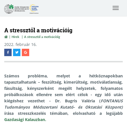
Toggle
navigat
A stressztől a motivációig
Hírek
A stressztől a motivációig
2022. február 16.
Számos probléma, melyet a hétköznapokban
tapasztalhatunk – feszültség, kimerültség, motiválatlanság,
fásultság, kényszerként megélt helyzetek, folyamatos
próbálkozások ellenére sem elért célok - egy idő után
kiégéshez vezethet - Dr. Bugris Valéria (
FONTANUS
Tudományos Módszertani Kutató- és Oktatási Központ)
írása stresszkezelés témában, elolvasható a legújabb
Gazdasági Kalauzban.