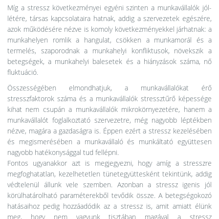
Míg a stressz következményei egyéni szinten a munkavállalók jól-
létére, társas kapcsolataira hatnak, addig a szervezetek egészére,
azok működésére nézve is komoly következményekkel járhatnak: a
munkahelyen romlik a hangulat, csökken a munkamorál és a
termelés, szaporodnak a munkahelyi konfliktusok, növekszik a
betegségek, a munkahelyi balesetek és a hiányzások száma, nő
fluktuáció.
Összességében elmondhatjuk, a munkavállalókat érő
stresszfaktorok száma és a munkavállalók stressztűrő képessége
kihat nem csupán a munkavállalók mikrokörnyezetére, hanem a
munkavállalót foglalkoztató szervezetre, még nagyobb léptékben
nézve, magára a gazdaságra is. Éppen ezért a stressz kezelésében
és megismerésében a munkavállaló és munkáltató együttesen
nagyobb hatékonysággal tud fellépni.
Fontos ugyanakkor azt is megjegyezni, hogy amíg a stresszre
megfoghatatlan, kezelhetetlen tünetegyüttesként tekintünk, addig
védtelenül állunk vele szemben. Azonban a stressz igenis jól
körülhatárolható paraméterekből tevődik össze. A betegségokozó
hatásaihoz pedig hozzáadódik az a stressz is, amit amiatt élünk
meg, hogy nem vagyunk tisztában magával a stressz