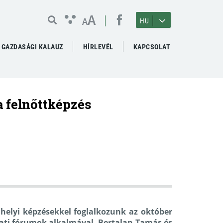
A
A
HU
GAZDASÁGI KALAUZ
HÍRLEVÉL
KAPCSOLAT
a felnőttképzés
ahelyi képzésekkel foglalkozunk az október
ati fórumok alkalmával. Bertalan Tamás és