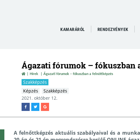
KAMARÁRÓL
RENDEZVÉNYEK
Ágazati fórumok – fókuszban 
Hírek
Ágazati fórumok – fókuszban a felnőttképzés
Szakképzés
Képzés
Szakképzés
2021. október 12.
A felnőttképzés aktuális szabályaival és a munk
20-án és 21-én megrendezésre kerülő ONLINE ágaz