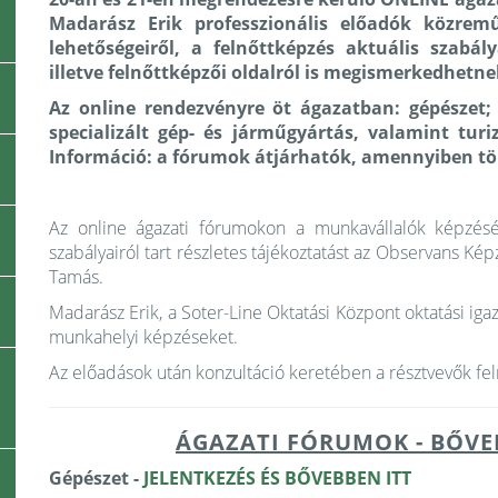
Madarász Erik professzionális előadók közrem
lehetőségeiről, a felnőttképzés aktuális szabál
illetve felnőttképzői oldalról is megismerkedhetn
Az online rendezvényre öt ágazatban: gépészet; 
specializált gép- és járműgyártás, valamint tur
Információ: a fórumok átjárhatók, amennyiben töb
Az online ágazati fórumokon a munkavállalók képzésén
szabályairól tart részletes tájékoztatást az Observans Képz
Tamás.
Madarász Erik, a Soter-Line Oktatási Központ oktatási ig
munkahelyi képzéseket.
Az előadások után konzultáció keretében a résztvevők fe
ÁGAZATI FÓRUMOK - BŐVE
Gépészet -
JELENTKEZÉS ÉS BŐVEBBEN ITT