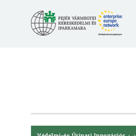
Védelmi-és Űripari Innovációs