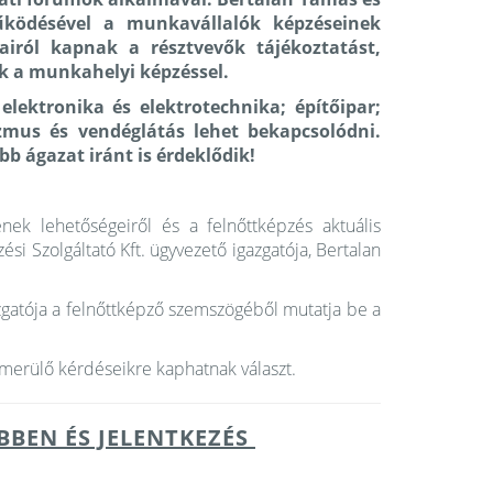
űködésével a munkavállalók képzéseinek
yairól kapnak a résztvevők tájékoztatást,
ek a munkahelyi képzéssel.
elektronika és elektrotechnika; építőipar;
izmus és vendéglátás lehet bekapcsolódni.
b ágazat iránt is érdeklődik!
ek lehetőségeiről és a felnőttképzés aktuális
ési Szolgáltató Kft. ügyvezető igazgatója, Bertalan
azgatója a felnőttképző szemszögéből mutatja be a
lmerülő kérdéseikre kaphatnak választ.
BBEN ÉS JELENTKEZÉS