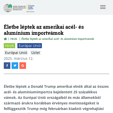
Toggle
navigat
Életbe léptek az amerikai acél- és
alumínium importvámok
Hírek
Életbe léptek az amerikai acél- és alumínium importvámok
Hírek
Európai Unió
Európai Unió
Üzlet
2025. március 12.
Életbe léptek a Donald Trump amerikai elnök által az összes
acél- és alumíniumimportra bejelentett 25 százalékos
vámok. Az Európai Unió országaiból és más államokból
származó árukra korábban érvényes mentességeket is
felfüggesztik Trump még februárban kiadott végrehajtási