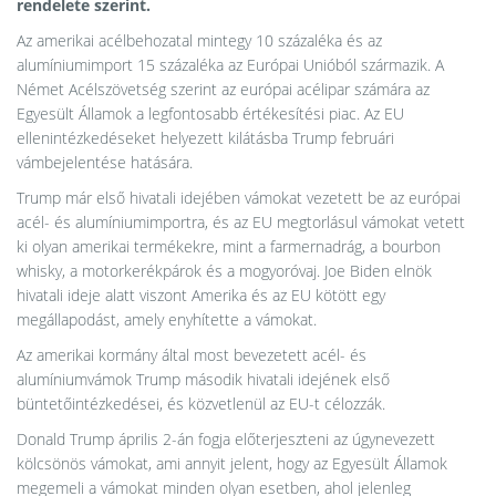
rendelete szerint.
Az amerikai acélbehozatal mintegy 10 százaléka és az
alumíniumimport 15 százaléka az Európai Unióból származik. A
Német Acélszövetség szerint az európai acélipar számára az
Egyesült Államok a legfontosabb értékesítési piac. Az EU
ellenintézkedéseket helyezett kilátásba Trump februári
vámbejelentése hatására.
Trump már első hivatali idejében vámokat vezetett be az európai
acél- és alumíniumimportra, és az EU megtorlásul vámokat vetett
ki olyan amerikai termékekre, mint a farmernadrág, a bourbon
whisky, a motorkerékpárok és a mogyoróvaj. Joe Biden elnök
hivatali ideje alatt viszont Amerika és az EU kötött egy
megállapodást, amely enyhítette a vámokat.
Az amerikai kormány által most bevezetett acél- és
alumíniumvámok Trump második hivatali idejének első
büntetőintézkedései, és közvetlenül az EU-t célozzák.
Donald Trump április 2-án fogja előterjeszteni az úgynevezett
kölcsönös vámokat, ami annyit jelent, hogy az Egyesült Államok
megemeli a vámokat minden olyan esetben, ahol jelenleg