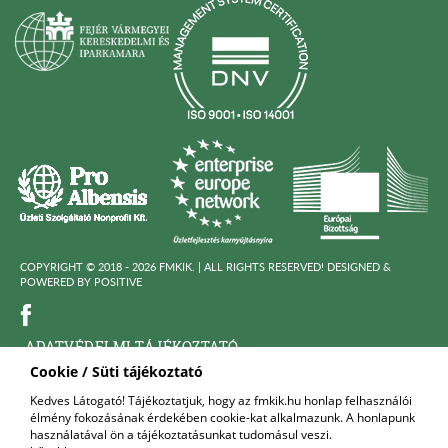
COPYRIGHT © 2018 - 2026 FMKIK. |
ALL RIGHTS RESERVED! DESIGNED &
POWERED BY
POSITIVE
ADATVÉDELMI TÁJÉKOZTATÓ
Cookie / Süti tájékoztató
KÖZÉRDEKÜ ADATOK
Kedves Látogató! Tájékoztatjuk, hogy az fmkik.hu honlap felhasználói
élmény fokozásának érdekében cookie-kat alkalmazunk. A honlapunk
FELNŐTTKÉPZŐ SZERVEZET
használatával ön a tájékoztatásunkat tudomásul veszi.