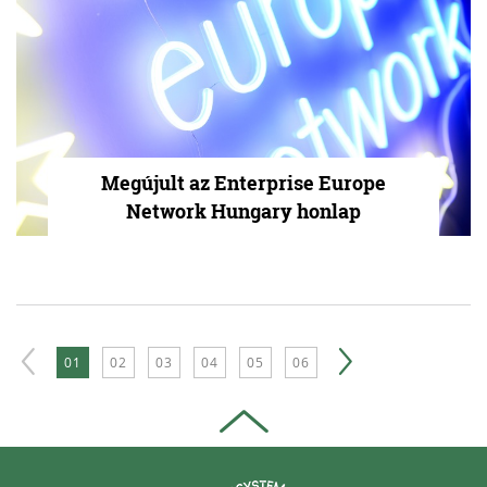
Megújult az Enterprise Europe
Network Hungary honlap
01
02
03
04
05
06