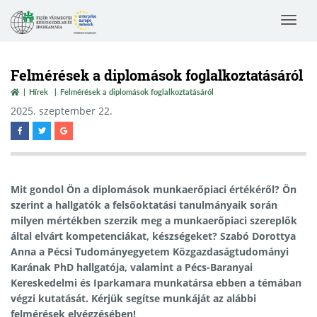
Toggle
navigat
Felmérések a diplomások foglalkoztatásáról
Hírek
Felmérések a diplomások foglalkoztatásáról
2025. szeptember 22.
Mit gondol Ön a diplomások munkaerőpiaci értékéről? Ön
szerint a hallgatók a felsőoktatási tanulmányaik során
milyen mértékben szerzik meg a munkaerőpiaci szereplők
által elvárt kompetenciákat, készségeket? Szabó Dorottya
Anna a Pécsi Tudományegyetem Közgazdaságtudományi
Karának PhD hallgatója, valamint a Pécs-Baranyai
Kereskedelmi és Iparkamara munkatársa ebben a témában
végzi kutatását. Kérjük segítse munkáját az alábbi
felmérések elvégzésében!