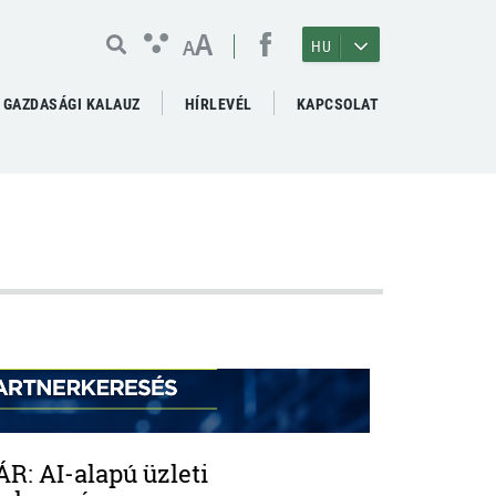
A
A
HU
GAZDASÁGI KALAUZ
HÍRLEVÉL
KAPCSOLAT
R: AI-alapú üzleti