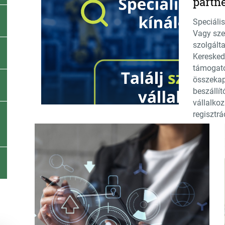
partn
Speciális
Vagy sze
szolgált
Keresked
támogato
összekapc
beszállít
vállalkoz
regisztrá