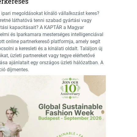
erkeresés
 ipari megoldásokat kínáló vállalkozást keres?
retné láthatóvá tenni szabad gyártási vagy
atási kapacitásait? A KAPTÁR a Magyar
elmi és Iparkamara mesterséges intelligenciával
tt online partnerkereső platformja, amely segít
solni a keresleti és a kínálati oldalt. Találjon új
ókat, üzleti partnereket vagy tegye elérhetővé
ása ajánlatait egy országos üzleti hálózatban. A
ció díjmentes.