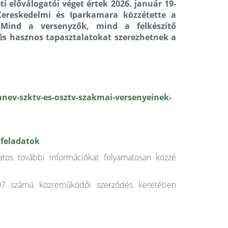
i előválogatói véget értek 2026. január 19-
ereskedelmi és Iparkamara közzétette a
 Mind a versenyzők, mind a felkészítő
 és hasznos tapasztalatokat szerezhetnek a
nev-szktv-es-osztv-szakmai-versenyeinek-
feladatok
tos további információkat folyamatosan közzé
07 számú közreműködői szerződés keretében