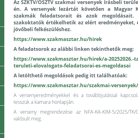
Az SZKTV/OSZTV szakmai versenyek írásbeli terület
én. A versenyek lezártát követően a Magyar K
szakmák feladatsorait és azok megoldásait.
szakoktatók értékelhetik az elért eredményeket,
jövőbeli felkészüléshez.
https://www.szakmasztar.hu/hirek
A feladatsorok az alábbi linken tekinthetők meg:
https://www.szakmasztar.hu/hirek/a-20252026.-ta
teruleti-elovalogato-feladatsorai-es-megoldasai
A letölthető megoldások pedig itt találhatóak:
https://www.szakmasztar.hu/szakmai-versenyek/
A versenyeredményekkel és a továbbjutással kapcsola
tesszük a kamara honlapján.
A verseny megrendezése az NFA-KA-KIM-5/2025/TK/
valósult meg.