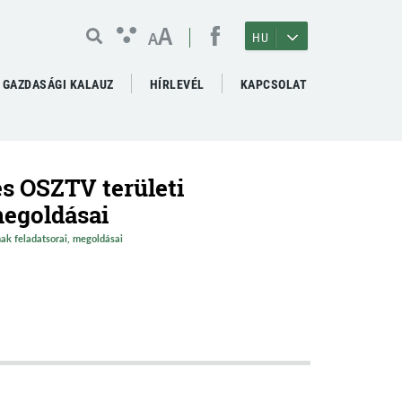
A
A
HU
GAZDASÁGI KALAUZ
HÍRLEVÉL
KAPCSOLAT
s OSZTV területi
megoldásai
ak feladatsorai, megoldásai