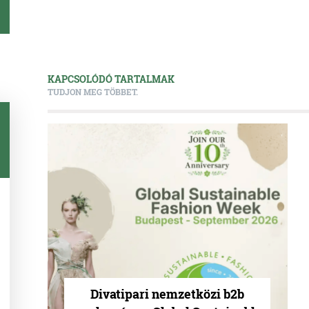
KAPCSOLÓDÓ TARTALMAK
TUDJON MEG TÖBBET.
Divatipari nemzetközi b2b