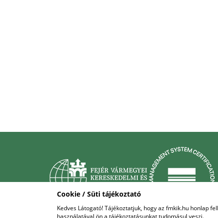
Cookie / Süti tájékoztató
Kedves Látogató! Tájékoztatjuk, hogy az fmkik.hu honlap f
használatával ön a tájékoztatásunkat tudomásul veszi.