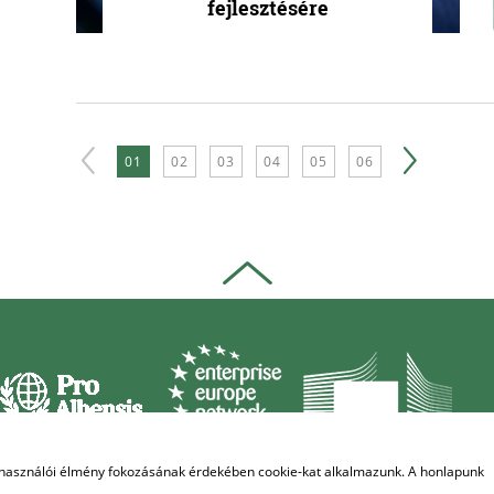
fejlesztésére
01
02
03
04
05
06
elhasználói élmény fokozásának érdekében cookie-kat alkalmazunk. A honlapunk