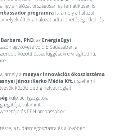
ája, így a hálózat országosan és tematikusan is
mbassador programra
is, amely a hálózat
 amelyek éltek a hálózat adta lehetőségekkel, és
 Barbara, PhD
, az
Energiaügyi
tazó nagykövete volt. Előadásában a
zerepe közötti összefüggésekre világított rá,
ire.
a, amely a
magyar innovációs ökoszisztéma
esnyei János
(
Kerko Média Kft.
), szellemi
evők között pedig helyet foglalt
ség
külpiaci igazgatója,
gazgatója, valamint
vezetője és EEN ambassador.
tésre, a tudásmegosztásra és a jövőbeni