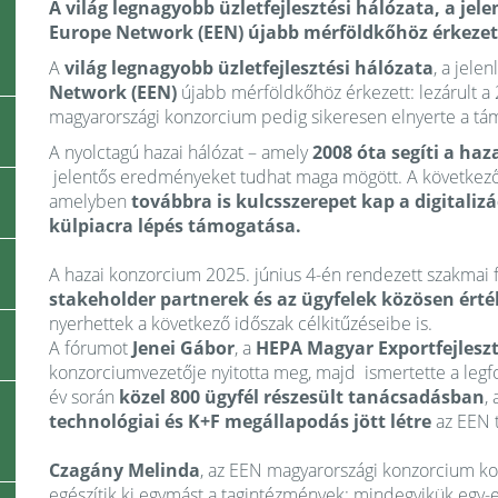
A világ legnagyobb üzletfejlesztési hálózata, a je
Europe Network (EEN) újabb mérföldkőhöz érkezet
A
világ legnagyobb üzletfejlesztési hálózata
, a jel
Network (EEN)
újabb mérföldkőhöz érkezett: lezárult a 
magyarországi konzorcium pedig sikeresen elnyerte a tám
A nyolctagú hazai hálózat – amely
2008 óta segíti a haz
jelentős eredményeket tudhat maga mögött. A következő ci
amelyben
továbbra is kulcsszerepet kap a digitaliz
külpiacra lépés támogatása.
A hazai konzorcium 2025. június 4-én rendezett szakmai
stakeholder partnerek és az ügyfelek közösen érté
nyerhettek a következő időszak célkitűzéseibe is.
A fórumot
Jenei Gábor
, a
HEPA Magyar Exportfejlesz
konzorciumvezetője nyitotta meg, majd ismertette a leg
év során
közel 800 ügyfél részesült tanácsadásban
,
technológiai és K+F megállapodás jött létre
az EEN 
Czagány Melinda
, az EEN magyarországi konzorcium k
egészítik ki egymást a tagintézmények: mindegyikük egy-eg