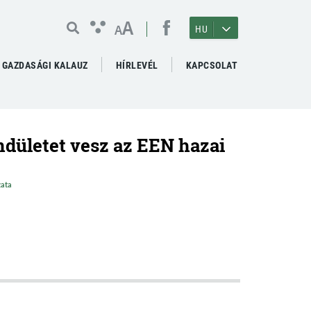
A
A
HU
GAZDASÁGI KALAUZ
HÍRLEVÉL
KAPCSOLAT
endületet vesz az EEN hazai
zata