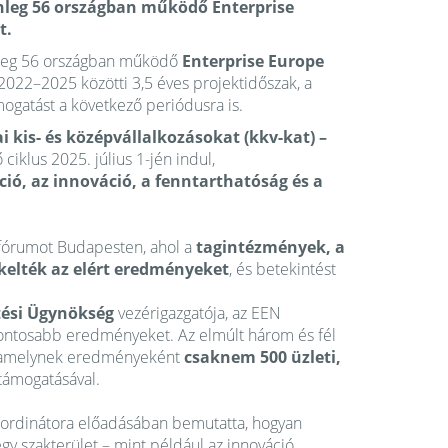
lenleg 56 országban működő Enterprise
t.
enleg 56 országban működő
Enterprise Europe
2022–2025 közötti 3,5 éves projektidőszak, a
ogatást a következő periódusra is.
ai kis- és középvállalkozásokat (kkv-kat) –
klus 2025. július 1-jén indul,
áció, az innováció, a fenntarthatóság és a
 fórumot Budapesten, ahol a
tagintézmények, a
kelték az elért eredményeket
, és betekintést
tési Ügynökség
vezérigazgatója, az EEN
fontosabb eredményeket. Az elmúlt három és fél
 amelynek eredményeként
csaknem 500 üzleti,
támogatásával.
oordinátora előadásában bemutatta, hogyan
y szakterület – mint például az innováció,