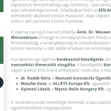
digitalizáció, fenntarthatóság vagy rezíliencia – specialist
teljes lefedettséget biztosít. Előadásában kitért az
EEN A
kiemelkedő vállalkozói példáit mutatja be, olyan cégeket,
azóta is aktív partnerei a közös munkának.
A szakmai nap egyik kiemelt előadója
Amb. Dr. Wassen
Minisztérium
klímaügyi és klímadiplomáciáért felelős u
fenntarthatóság, a versenyképesség és a kisvállalkozások s
különös tekintettel a zöld átállás kihívásaira és lehetősége
A programot egy izgalmas
kerekasztal-beszélgetés
zárt
nemzetközi dimenzióit vizsgálta.
A beszélgetést
Ker
vagyon auditor, EEN brand ambassador moderálta, a résztv
dr. Rodek Nóra
, a
Nemzeti Innovációs Ügynök
Maszler Kata
, az
ALLRYS Europe Kft.
ügyvezető i
Gyimesi László
, a
Mystic Nails Hungary Kft.
ügy
A rendezvény kiváló lehetőséget teremtett a kapcsolatépí
együttműködések megalapozására.