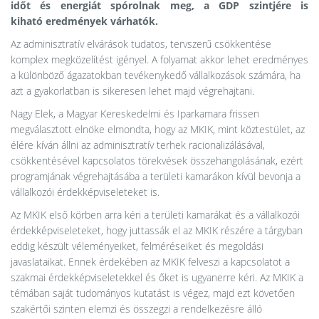
időt és energiát spórolnak meg, a GDP szintjére is
kiható eredmények várhatók.
Az adminisztratív elvárások tudatos, tervszerű csökkentése
komplex megközelítést igényel. A folyamat akkor lehet eredményes
a különböző ágazatokban tevékenykedő vállalkozások számára, ha
azt a gyakorlatban is sikeresen lehet majd végrehajtani.
Nagy Elek, a Magyar Kereskedelmi és Iparkamara frissen
megválasztott elnöke elmondta, hogy az MKIK, mint köztestület, az
élére kíván állni az adminisztratív terhek racionalizálásával,
csökkentésével kapcsolatos törekvések összehangolásának, ezért
programjának végrehajtásába a területi kamarákon kívül bevonja a
vállalkozói érdekképviseleteket is.
Az MKIK első körben arra kéri a területi kamarákat és a vállalkozói
érdekképviseleteket, hogy juttassák el az MKIK részére a tárgyban
eddig készült véleményeiket, felméréseiket és megoldási
javaslataikat. Ennek érdekében az MKIK felveszi a kapcsolatot a
szakmai érdekképviseletekkel és őket is ugyanerre kéri. Az MKIK a
témában saját tudományos kutatást is végez, majd ezt követően
szakértői szinten elemzi és összegzi a rendelkezésre álló