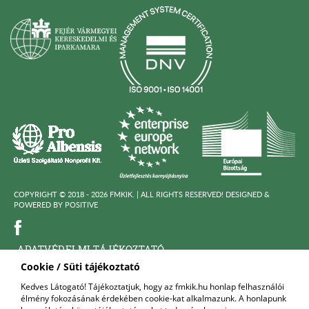
COPYRIGHT © 2018 - 2026 FMKIK. |
ALL RIGHTS RESERVED! DESIGNED &
POWERED BY
POSITIVE
ADATVÉDELMI TÁJÉKOZTATÓ
Cookie / Süti tájékoztató
KÖZÉRDEKÜ ADATOK
Kedves Látogató! Tájékoztatjuk, hogy az fmkik.hu honlap felhasználói
élmény fokozásának érdekében cookie-kat alkalmazunk. A honlapunk
FELNŐTTKÉPZŐ SZERVEZET