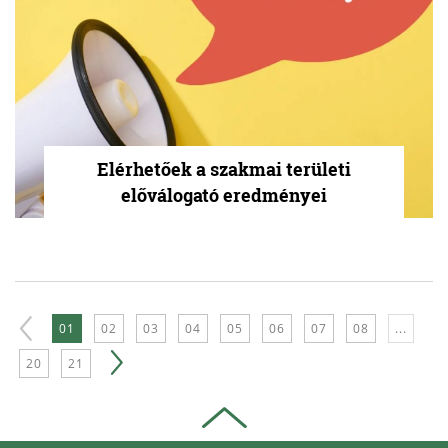
Elérhetőek a szakmai területi
előválogató eredményei
01
02
03
04
05
06
07
08
...
20
21