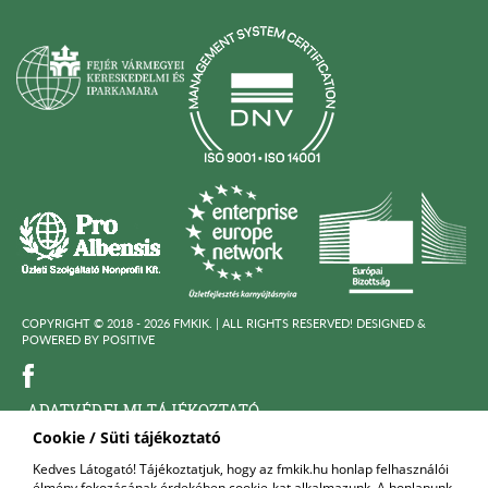
COPYRIGHT © 2018 - 2026 FMKIK. |
ALL RIGHTS RESERVED! DESIGNED &
POWERED BY
POSITIVE
ADATVÉDELMI TÁJÉKOZTATÓ
Cookie / Süti tájékoztató
KÖZÉRDEKÜ ADATOK
Kedves Látogató! Tájékoztatjuk, hogy az fmkik.hu honlap felhasználói
élmény fokozásának érdekében cookie-kat alkalmazunk. A honlapunk