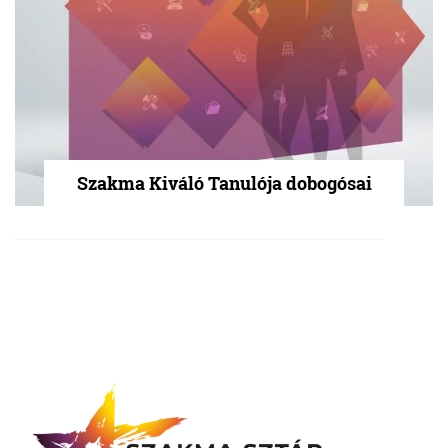
Szakma Kiváló Tanulója dobogósai