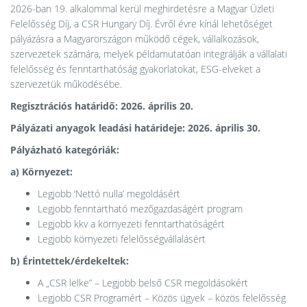
2026-ban 19. alkalommal kerül meghirdetésre a Magyar Üzleti
Felelősség Díj, a CSR Hungary Díj. Évről évre kínál lehetőséget
pályázásra a Magyarországon működő cégek, vállalkozások,
szervezetek számára, melyek példamutatóan integrálják a vállalati
felelősség és fenntarthatóság gyakorlatokat, ESG-elveket a
szervezetük működésébe.
Regisztrációs határidő: 2026. április 20.
Pályázati anyagok leadási határideje: 2026. április 30.
Pályázható kategóriák:
a) Környezet:
Legjobb ‘Nettó nulla’ megoldásért
Legjobb fenntartható mezőgazdaságért program
Legjobb kkv a környezeti fenntarthatóságért
Legjobb környezeti felelősségvállalásért
b) Érintettek/érdekeltek:
A „CSR lelke” – Legjobb belső CSR megoldásokért
Legjobb CSR Programért – Közös ügyek – közös felelősség