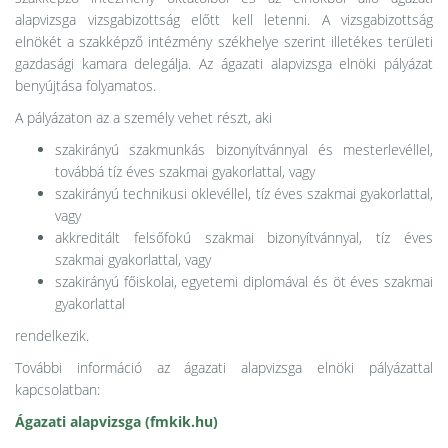
alapvizsga vizsgabizottság előtt kell letenni. A vizsgabizottság
elnökét a szakképző intézmény székhelye szerint illetékes területi
gazdasági kamara delegálja. Az ágazati alapvizsga elnöki pályázat
benyújtása folyamatos.
A pályázaton az a személy vehet részt, aki
szakirányú szakmunkás bizonyítvánnyal és mesterlevéllel,
továbbá tíz éves szakmai gyakorlattal, vagy
szakirányú technikusi oklevéllel, tíz éves szakmai gyakorlattal,
vagy
akkreditált felsőfokú szakmai bizonyítvánnyal, tíz éves
szakmai gyakorlattal, vagy
szakirányú főiskolai, egyetemi diplomával és öt éves szakmai
gyakorlattal
rendelkezik.
További információ az ágazati alapvizsga elnöki pályázattal
kapcsolatban:
Ágazati alapvizsga (fmkik.hu)