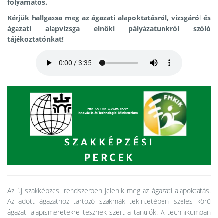
folyamatos.
Kérjük hallgassa meg az ágazati alapoktatásról, vizsgáról és
ágazati alapvizsga elnöki pályázatunkról szóló
tájékoztatónkat!
Az új szakképzési rendszerben jelenik meg az ágazati alapoktatás.
Az adott ágazathoz tartozó szakmák tekintetében széles körű
ágazati alapismeretekre tesznek szert a tanulók. A technikumban