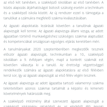
az első két tanévben, a szakképző iskolában az első tanévben. A
közös alapozás átjárhatóságot biztosít szükség esetén a technikum
és a szakképző iskola között. Az új rendszer ezzel is támogatja a
tanulókat a számukra megfelelő szakma kiválasztásában.
Az ágazati alapoktatás lezárását követően a tanulónak ágazati
alapvizsgát kell tennie. Az ágazati alapvizsga állami vizsga, az adott
ágazatban történő munkavégzéshez szükséges szakmai alaptudást
és kompetenciákat országosan egységes eljárás keretében méri.
A tanulmányaikat 2020 szeptemberében megkezdők tesznek
először ágazati alapvizsgát, technikumban a 10., szakképző
iskolában a 9. évfolyam végén, majd a konkrét szakmát ezt
követően választja ki a tanuló. Az érettségi végzettséggel
rendelkezők számára az ágazati alapoktatásra az első félévben
kerül sor, így az ágazati alapvizsgát az első félév végén tesznek.
Az ágazati alapvizsga az adott ágazatba tartozó valamennyi szakma
tekintetében azonos szakmai tartalmát a képzési és kimeneti
követelmények határozzák meg.
A szakképző intézmény által szervezett ágazati alapvizsgát a
szakképző intézmény oktatóiból és az elnökből álló ágazati