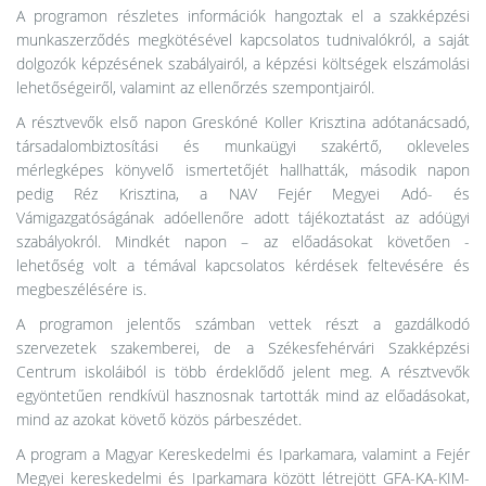
A programon részletes információk hangoztak el a szakképzési
munkaszerződés megkötésével kapcsolatos tudnivalókról, a saját
dolgozók képzésének szabályairól, a képzési költségek elszámolási
lehetőségeiről, valamint az ellenőrzés szempontjairól.
A résztvevők első napon Greskóné Koller Krisztina adótanácsadó,
társadalombiztosítási és munkaügyi szakértő, okleveles
mérlegképes könyvelő ismertetőjét hallhatták, második napon
pedig Réz Krisztina, a NAV Fejér Megyei Adó- és
Vámigazgatóságának adóellenőre adott tájékoztatást az adóügyi
szabályokról. Mindkét napon – az előadásokat követően -
lehetőség volt a témával kapcsolatos kérdések feltevésére és
megbeszélésére is.
A programon jelentős számban vettek részt a gazdálkodó
szervezetek szakemberei, de a Székesfehérvári Szakképzési
Centrum iskoláiból is több érdeklődő jelent meg. A résztvevők
egyöntetűen rendkívül hasznosnak tartották mind az előadásokat,
mind az azokat követő közös párbeszédet.
A program a Magyar Kereskedelmi és Iparkamara, valamint a Fejér
Megyei kereskedelmi és Iparkamara között létrejött GFA-KA-KIM-