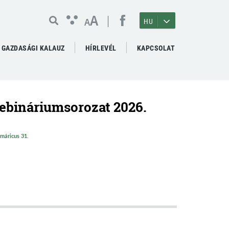
A
A
HU
GAZDASÁGI KALAUZ
HÍRLEVÉL
KAPCSOLAT
ebináriumsorozat 2026.
 máricus 31.