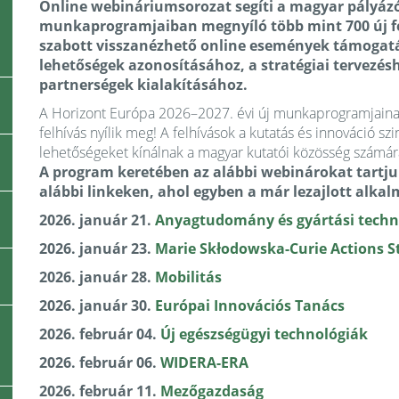
Online webináriumsorozat segíti a magyar pályázó
munkaprogramjaiban megnyíló több mint 700 új fe
szabott visszanézhető online események támogatá
lehetőségek azonosításához, a stratégiai tervezé
partnerségek kialakításához.
A Horizont Európa 2026–2027. évi új munkaprogramjainak
felhívás nyílik meg! A felhívások a kutatás és innováció sz
lehetőségeket kínálnak a magyar kutatói közösség számára
A program keretében az alábbi webinárokat tartjuk
alábbi linkeken, ahol egyben a már lezajlott alkal
2026. január 21.
Anyagtudomány és gyártási techn
2026. január 23.
Marie Skłodowska-Curie Actions S
2026. január 28.
Mobilitás
2026. január 30.
Európai Innovációs Tanács
2026. február 04.
Új egészségügyi technológiák
2026. február 06.
WIDERA-ERA
2026. február 11.
Mezőgazdaság