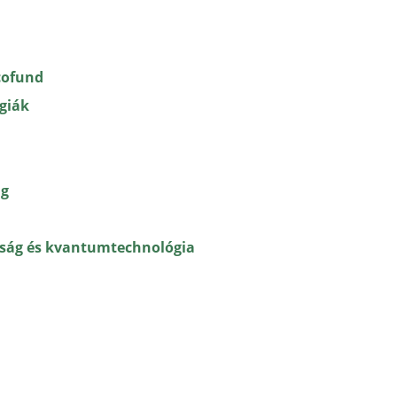
cofund
giák
ng
nság és kvantumtechnológia