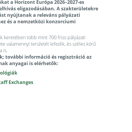
kat a Horizont Európa 2026–2027-es
lhívás eligazodásában. A szakterületekre
st nyújtanak a releváns pályázati
shez és a nemzetközi konzorciumi
 keretében több mint 700 friss pályázati
inte valamennyi területét lefedik, és széles körű
 is.
; további információ és regisztráció az
mak anyagai is elérhetők:
ológiák
taff Exchanges