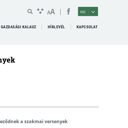
A
A
HU
GAZDASÁGI KALAUZ
HÍRLEVÉL
KAPCSOLAT
nyek
fejeződnek a szakmai versenyek