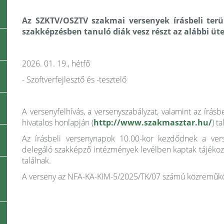
Az SZKTV/OSZTV szakmai versenyek írásbeli terül
szakképzésben tanuló diák vesz részt az alábbi üt
2026. 01. 19., hétfő
- Szoftverfejlesztő és -tesztelő
A versenyfelhívás, a versenyszabályzat, valamint az írásb
hivatalos honlapján (
http://www.szakmasztar.hu/
) t
Az írásbeli versenynapok 10.00-kor kezdődnek a verse
delegáló szakképző intézmények levélben kaptak tájékoz
találnak.
A verseny az NFA-KA-KIM-5/2025/TK/07 számú közreműkö