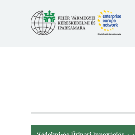
Védelmi-és Űripari Innovációs