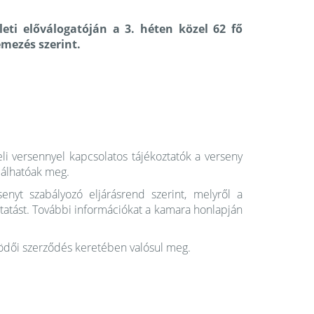
eti előválogatóján a 3. héten közel 62 fő
emezés szerint.
eli versennyel kapcsolatos tájékoztatók a verseny
alálhatóak meg.
nyt szabályozó eljárásrend szerint, melyről a
tatást. További információkat a kamara honlapján
dői szerződés keretében valósul meg.