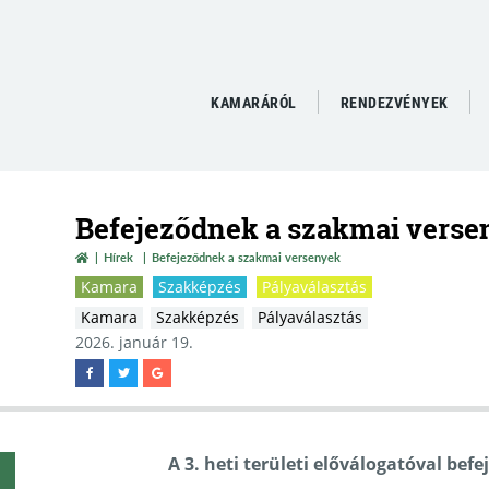
KAMARÁRÓL
RENDEZVÉNYEK
Befejeződnek a szakmai verse
Hírek
Befejeződnek a szakmai versenyek
Kamara
Szakképzés
Pályaválasztás
Kamara
Szakképzés
Pályaválasztás
2026. január 19.
A 3. heti területi előválogatóval be