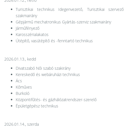
2026.01.12., hétfő
Turisztikai technikus Idegenvezető, Turisztikai szervező
szakmairány
Gépjármű mechatronikus Gyártás-szerviz szakmairány
Járműfényező
Karosszérialakatos
Útépítő, vasútépítő és -fenntartó technikus
2026.01.13., kedd
Divatszabó Női szabó szakirány
Kereskedő és webáruházi technikus
Ács
Kőműves
Burkoló
Központifűtés- és gázhálózatrendszer-szerelő
Épületgépész technikus
2026.01.14., szerda