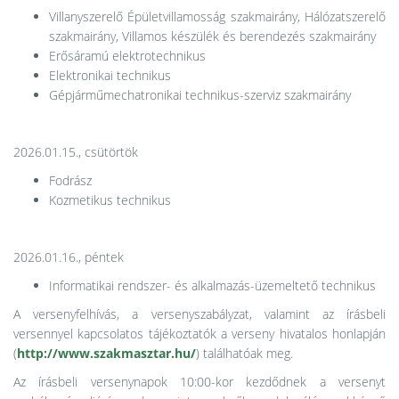
Villanyszerelő Épületvillamosság szakmairány, Hálózatszerelő
szakmairány, Villamos készülék és berendezés szakmairány
Erősáramú elektrotechnikus
Elektronikai technikus
Gépjárműmechatronikai technikus-szerviz szakmairány
2026.01.15., csütörtök
Fodrász
Kozmetikus technikus
2026.01.16., péntek
Informatikai rendszer- és alkalmazás-üzemeltető technikus
A versenyfelhívás, a versenyszabályzat, valamint az írásbeli
versennyel kapcsolatos tájékoztatók a verseny hivatalos honlapján
(
http://www.szakmasztar.hu/
) találhatóak meg.
Az írásbeli versenynapok 10:00-kor kezdődnek a versenyt