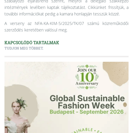
szabályozó eljárásrend szerint, melyről a delegáló szakképző
intézmények levélben kaptak tájékoztatást. Cikkünket frissítjük, a
további információkat pedig a kamara honlapján tesszük közzé.
A verseny az NFA-KA-KIM-5/2025/TK/07 számú közreműködői
szerződés keretében valósul meg.
KAPCSOLÓDÓ TARTALMAK
TUDJON MEG TÖBBET.